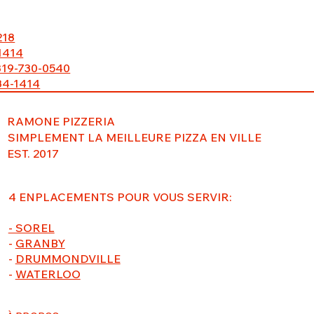
218
1414
819-730-0540
34-1414
RAMONE PIZZERIA
SIMPLEMENT LA MEILLEURE PIZZA EN VILLE
EST. 2017
4 ENPLACEMENTS POUR VOUS SERVIR:
- SOREL
-
GRANBY
-
DRUMMONDVILLE
-
WATERLOO